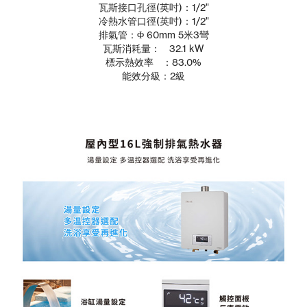
瓦斯接口孔徑(英吋)：1/2"
冷熱水管口徑(英吋)：1/2"
排氣管：Φ 60mm 5米3彎
瓦斯消耗量： 32.1 kW
標示熱效率 ：83.0%
能效分級：2級