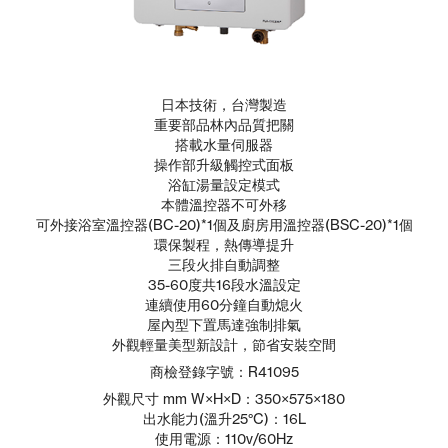
日本技術，台灣製造
重要部品林內品質把關
搭載水量伺服器
操作部升級觸控式面板
浴缸湯量設定模式
本體溫控器不可外移
可外接浴室溫控器(BC-20)*1個及廚房用溫控器(BSC-20)*1個
環保製程，熱傳導提升
三段火排自動調整
35-60度共16段水溫設定
連續使用60分鐘自動熄火
屋內型下置馬達強制排氣
外觀輕量美型新設計，節省安裝空間
商檢登錄字號：R41095
外觀尺寸 mm W×H×D：350×575×180
出水能力(溫升25°C)：16L
使用電源：110v/60Hz