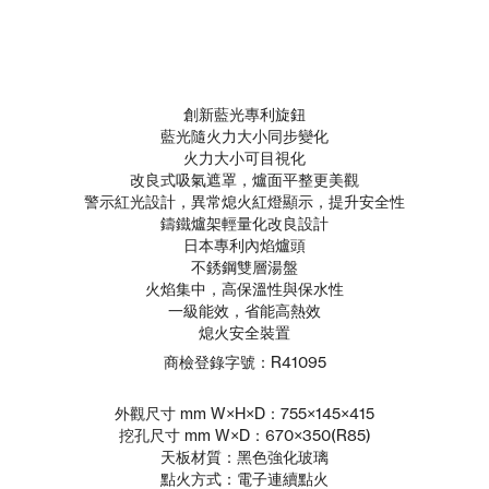
創新藍光專利旋鈕
藍光隨火力大小同步變化
火力大小可目視化
改良式吸氣遮罩，爐面平整更美觀
警示紅光設計，異常熄火紅燈顯示，提升安全性
鑄鐵爐架輕量化改良設計
日本專利內焰爐頭
不銹鋼雙層湯盤
火焰集中，高保溫性與保水性
一級能效，省能高熱效
熄火安全裝置
商檢登錄字號：R41095
外觀尺寸 mm W×H×D：755×145×415
挖孔尺寸 mm W×D：670×350(R85)
天板材質：黑色強化玻璃
點火方式：電子連續點火