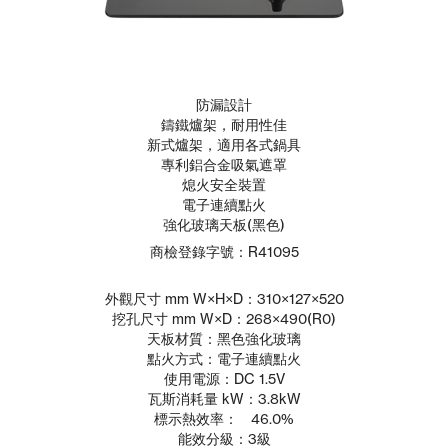
防漏設計
鑄鐵爐架，耐用性佳
新式爐架，適用各式鍋具
專利鋁合金吸氣遮罩
熄火安全裝置
電子連續點火
強化玻璃天板(黑色)
商檢登錄字號：R41095
外觀尺寸 mm W×H×D：310×127×520
挖孔尺寸 mm W×D：268×490(R0)
天板材質：黑色強化玻璃
點火方式：電子連續點火
使用電源：DC 1.5V
瓦斯消耗量 kW：3.8kW
標示熱效率： 46.0%
能效分級：3級